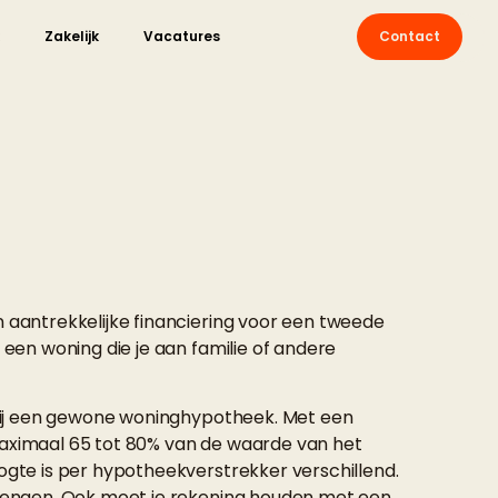
Zakelijk
Vacatures
Contact
 aantrekkelijke financiering voor een tweede
 een woning die je aan familie of andere
 bij een gewone woninghypotheek. Met een
aximaal 65 tot 80% van de waarde van het
ogte is per hypotheekverstrekker verschillend.
rengen. Ook moet je rekening houden met een