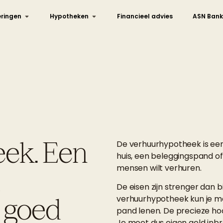
ringen
Hypotheken
Financieel advies
ASN Bank
ek. Een
De verhuurhypotheek is een
huis, een beleggingspand of
mensen wilt verhuren.
d
De eisen zijn strenger dan
t goed
verhuurhypotheek kun je m
pand lenen. De precieze ho
Je moet dus eigen geld inb