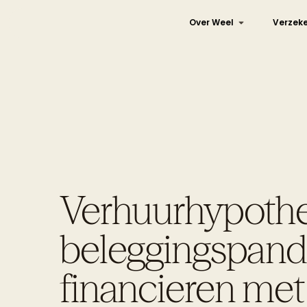
Over Weel
Verzeke
Verhuurhypothe
beleggingspan
financieren me