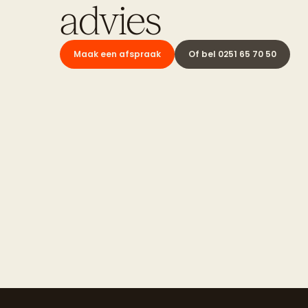
advies
Maak een afspraak
Of bel 0251 65 70 50