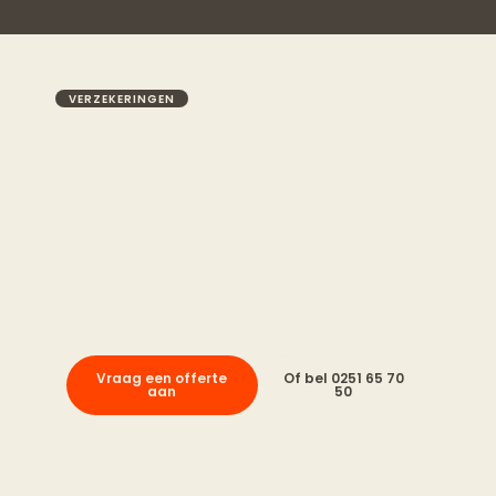
VERZEKERINGEN
Bootverzekering afsluiten
in Castricum en omgeving
Weel helpt bootbezitters in Castricum,
Bakkum, Uitgeest, Limmen, Akersloot, Heiloo,
Egmond Binnen, Egmond aan de Hoef en
Egmond aan Zee bij het afsluiten van de
juiste bootverzekering.
Vraag een offerte
Of bel 0251 65 70
aan
50