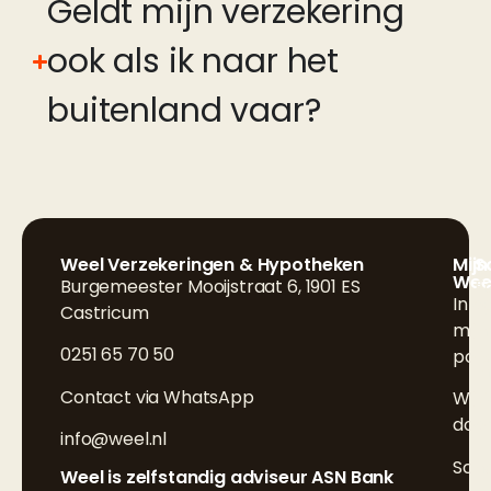
Geldt mijn verzekering
ook als ik naar het
buitenland vaar?
Weel Verzekeringen & Hypotheken
Mijn
S
Wee
Burgemeester Mooijstraat 6, 1901 ES
F
Inlo
Castricum
L
mijn
0251 65 70 50
poli
I
Contact via WhatsApp
Wijz
doo
info@weel.nl
Sch
Weel is zelfstandig adviseur ASN Bank