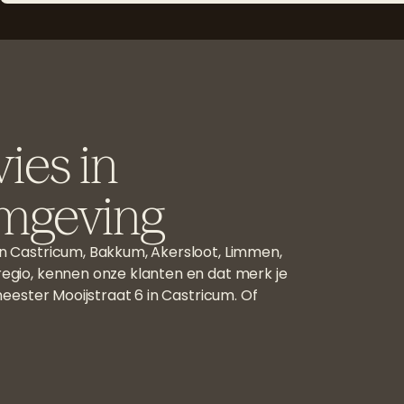
ies in
omgeving
n Castricum, Bakkum, Akersloot, Limmen,
egio, kennen onze klanten en dat merk je
meester Mooijstraat 6 in Castricum. Of