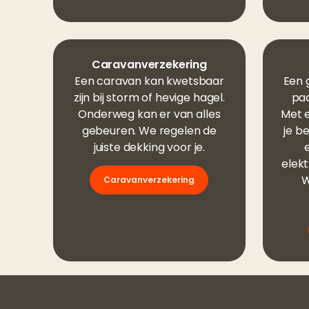
Caravanverzekering
Een caravan kan kwetsbaar
Een g
zijn bij storm of hevige hagel.
paa
Onderweg kan er van alles
Met e
gebeuren. We regelen de
je b
juiste dekking voor je.
elekt
W
Caravanverzekering