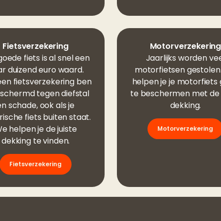
Fietsverzekering
Motorverzekerin
oede fiets is al snel een
Jaarlijks worden ve
r duizend euro waard.
motorfietsen gestolen
en fietsverzekering ben
helpen je je motorfiets
eschermd tegen diefstal
te beschermen met de j
en schade, ook als je
dekking.
rische fiets buiten staat.
e helpen je de juiste
Motorverzekering
dekking te vinden.
Fietsverzekering