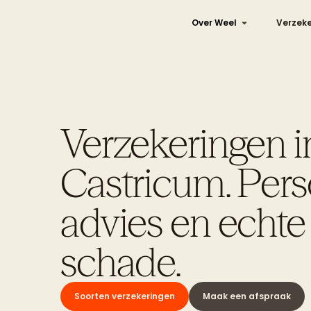
Over Weel
Verzeke
Verzekeringen i
Castricum. Pers
advies en echte 
schade.
Soorten verzekeringen
Maak een afspraak