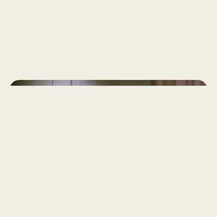
FINANCIEEL ADVIES
Dienstverlening
Wij hebben zeer korte communicatielijnen. Op
e-mail reageren wij direct. U wordt nooit ‘in de
wacht gezet’ als u ons belt. Kortom: een
ouderwetse en persoonlijke service,
gekoppeld aan de modernste digitale
mogelijkheden.
Neem contact met ons op