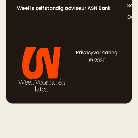
Sch
Weel is zelfstandig adviseur ASN Bank
Doc
Privacyverklaring
© 2026
Weel. Voor nu én
later.