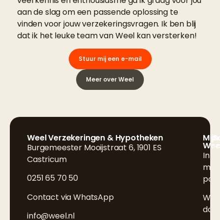
veel kennis en enthousiasme ga ik graag voor jou
aan de slag om een passende oplossing te
vinden voor jouw verzekeringsvragen. Ik ben blij
dat ik het leuke team van Weel kan versterken!
Stuur mij een e-mail
Meer over Weel
Weel Verzekeringen & Hypotheken
Mijn
S
Wee
Burgemeester Mooijstraat 6, 1901 ES
F
Inlo
Castricum
L
mijn
0251 65 70 50
poli
I
Contact via WhatsApp
Wijz
doo
info@weel.nl