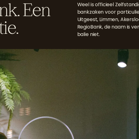
nk. Een
Weel is officieel Zelfstan
bankzaken voor particuli
Uitgeest, Limmen, Akersl
ie.
RegioBank
, de naam is v
balie niet.