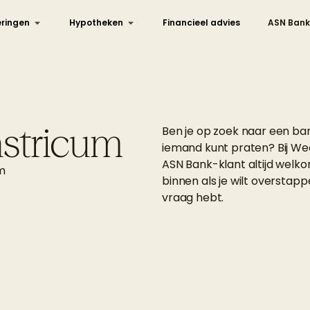
ringen
Hypotheken
Financieel advies
ASN Bank
stricum
Ben je op zoek naar een ba
iemand kunt praten? Bij We
ASN Bank-klant altijd welk
m
binnen als je wilt overstap
vraag hebt.