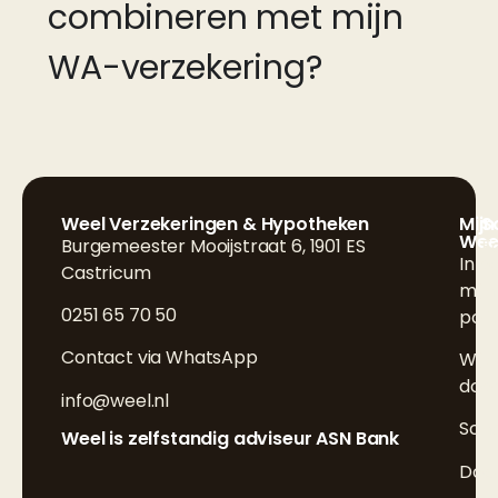
combineren met mijn
WA-verzekering?
Weel Verzekeringen & Hypotheken
Mijn
S
Wee
Burgemeester Mooijstraat 6, 1901 ES
F
Inlo
Castricum
L
mijn
0251 65 70 50
poli
I
Contact via WhatsApp
Wijz
doo
info@weel.nl
Sch
Weel is zelfstandig adviseur ASN Bank
Doc