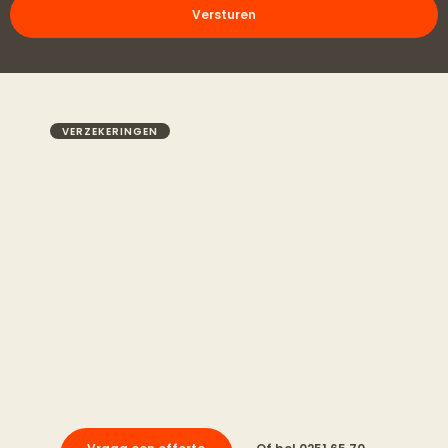
Versturen
VERZEKERINGEN
Rechtsbijstandverzekering
afsluiten in Castricum en
omgeving
Weel helpt particulieren en ondernemers in
Castricum, Bakkum, Akersloot, Limmen,
Heiloo en omgeving bij het afsluiten van een
rechtsbijstandverzekering die past bij hun
situatie. Geen standaardpolis, maar advies
van mensen die de tijd nemen.