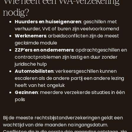
Wie heeft een WA-verzekering
nodig?
Huurders en huiseigenaren
: geschillen met
verhuurder, VvE of buren zijn veelvoorkomend
Werknemers
: arbeidsconflicten zijn de meest
geclaimde module
ZZP’ers en ondernemers
: opdrachtgeschillen en
contractproblemen zijn lastig en duur zonder
juridische hulp
Automobilisten
: verkeersgeschillen kunnen
escaleren als de andere partij een andere lezing
heeft van het ongeluk
Gezinnen
: meerdere verzekerde situaties in één
polis
Bij de meeste rechtsbijstandverzekeringen geldt een
wachttijd van drie maanden na ingangsdatum.
Conflicten die in die eerste drie maanden ontstaan, zijn