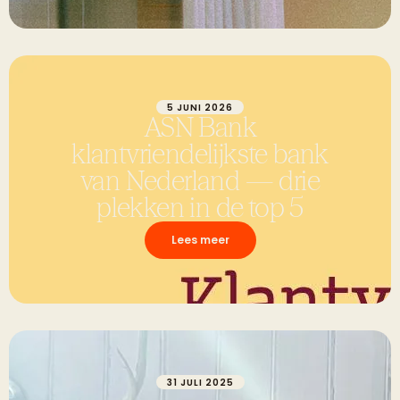
5 JUNI 2026
ASN Bank
klantvriendelijkste bank
van Nederland — drie
plekken in de top 5
Lees meer
31 JULI 2025