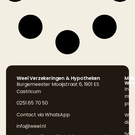
Weel Verzekeringen & Hypotheken
Mijn
S
Wee
Burgemeester Mooijstraat 6, 1901 ES
F
Inlo
Castricum
L
mijn
0251 65 70 50
poli
I
Contact via WhatsApp
Wijz
doo
info@weel.nl
Sch