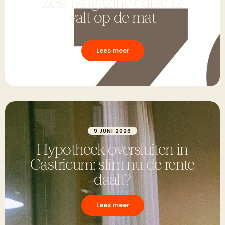
Zest Magazine editie 12
valt op de mat
Lees meer
9 JUNI 2026
Hypotheek oversluiten in
Castricum: slim nu de rente
daalt?
Lees meer