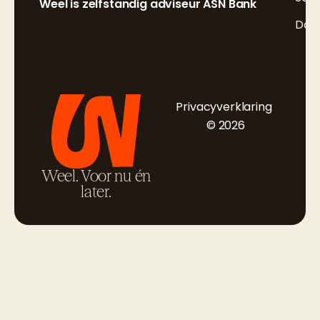
Weel is zelfstandig adviseur ASN Bank
Doc
Privacyverklaring
© 2026
Weel. Voor nu én
later.