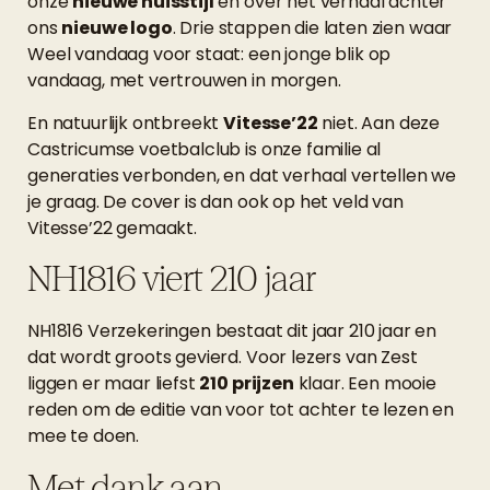
onze
nieuwe huisstijl
en over het verhaal achter
ons
nieuwe logo
. Drie stappen die laten zien waar
Weel vandaag voor staat: een jonge blik op
vandaag, met vertrouwen in morgen.
En natuurlijk ontbreekt
Vitesse’22
niet. Aan deze
Castricumse voetbalclub is onze familie al
generaties verbonden, en dat verhaal vertellen we
je graag. De cover is dan ook op het veld van
Vitesse’22 gemaakt.
NH1816 viert 210 jaar
NH1816 Verzekeringen bestaat dit jaar 210 jaar en
dat wordt groots gevierd. Voor lezers van Zest
liggen er maar liefst
210 prijzen
klaar. Een mooie
reden om de editie van voor tot achter te lezen en
mee te doen.
Met dank aan