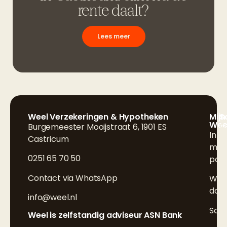
rente daalt?
Lees meer
Weel Verzekeringen & Hypotheken
Mijn
S
Wee
Burgemeester Mooijstraat 6, 1901 ES
F
Inlo
Castricum
L
mijn
0251 65 70 50
poli
I
Contact via WhatsApp
Wijz
doo
info@weel.nl
Sch
Weel is zelfstandig adviseur ASN Bank