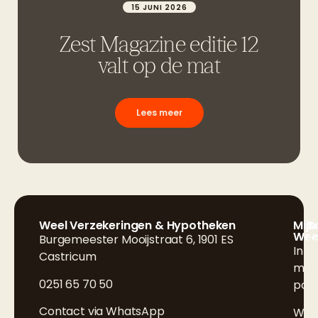
15 JUNI 2026
Zest Magazine editie 12
valt op de mat
Lees meer
Weel Verzekeringen & Hypotheken
Mijn
S
Wee
Burgemeester Mooijstraat 6, 1901 ES
F
Inlo
Castricum
L
mijn
0251 65 70 50
poli
I
Contact via WhatsApp
Wijz