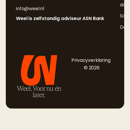
doo
info@weel.nl
Sch
Weel is zelfstandig adviseur ASN Bank
Doc
Privacyverklaring
© 2026
Weel. Voor nu én
later.