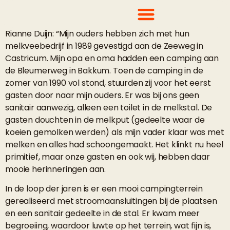
Rianne Duijn: “Mijn ouders hebben zich met hun
melkveebedrijf in 1989 gevestigd aan de Zeeweg in
Castricum. Mijn opa en oma hadden een camping aan
de Bleumerweg in Bakkum. Toen de camping in de
zomer van 1990 vol stond, stuurden zij voor het eerst
gasten door naar mijn ouders. Er was bij ons geen
sanitair aanwezig, alleen een toilet in de melkstal. De
gasten douchten in de melkput (gedeelte waar de
koeien gemolken werden) als mijn vader klaar was met
melken en alles had schoongemaakt. Het klinkt nu heel
primitief, maar onze gasten en ook wij, hebben daar
mooie herinneringen aan.
In de loop der jaren is er een mooi campingterrein
gerealiseerd met stroomaansluitingen bij de plaatsen
en een sanitair gedeelte in de stal. Er kwam meer
begroeiing, waardoor luwte op het terrein, wat fijn is,