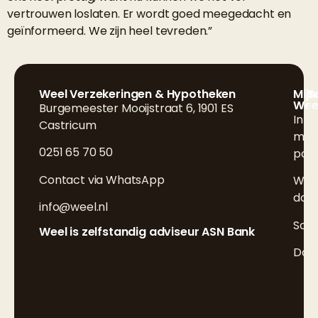
vertrouwen loslaten. Er wordt goed meegedacht en
geïnformeerd. We zijn heel tevreden.”
Weel Verzekeringen & Hypotheken
Mijn
S
Wee
Burgemeester Mooijstraat 6, 1901 ES
F
Inlo
Castricum
L
mijn
0251 65 70 50
poli
I
Contact via WhatsApp
Wijz
doo
info@weel.nl
Sch
Weel is zelfstandig adviseur ASN Bank
Doc