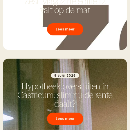
Zest Magazine editie 12
valt op de mat
Lees meer
9 JUNI 2026
Hypotheek oversluiten in
Castricum: slim nu de rente
daalt?
Lees meer