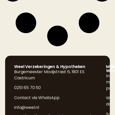
Weel Verzekeringen & Hypotheken
Mijn
S
Wee
Burgemeester Mooijstraat 6, 1901 ES
F
Inlo
Castricum
L
mijn
0251 65 70 50
poli
I
Contact via WhatsApp
Wijz
doo
info@weel.nl
Sch