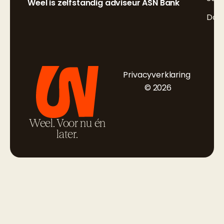
Weel is zelfstandig adviseur ASN Bank
Doc
Privacyverklaring
© 2026
Weel. Voor nu én
later.