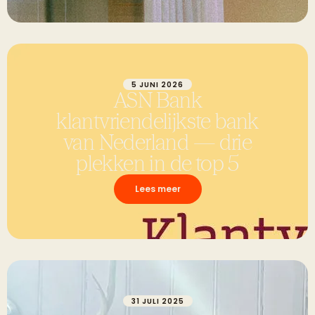
5 JUNI 2026
ASN Bank
klantvriendelijkste bank
van Nederland — drie
plekken in de top 5
Lees meer
31 JULI 2025