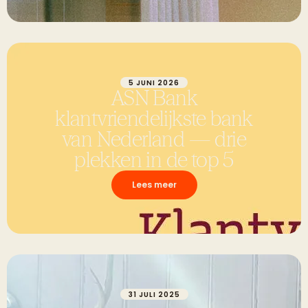
5 JUNI 2026
ASN Bank
klantvriendelijkste bank
van Nederland — drie
plekken in de top 5
Lees meer
31 JULI 2025