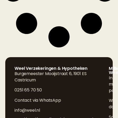
Weel Verzekeringen & Hypotheken
Mijn
S
Wee
Burgemeester Mooijstraat 6, 1901 ES
F
Inlo
Castricum
L
mijn
0251 65 70 50
poli
I
Contact via WhatsApp
Wijz
doo
info@weel.nl
Sch