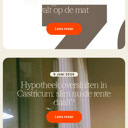
Zest Magazine editie 12
valt op de mat
Lees meer
9 JUNI 2026
Hypotheek oversluiten in
Castricum: slim nu de rente
daalt?
Lees meer