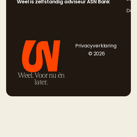
Weel is zelfstandig adviseur ASN Bank
Doc
Privacyverklaring
© 2026
Weel. Voor nu én
later.