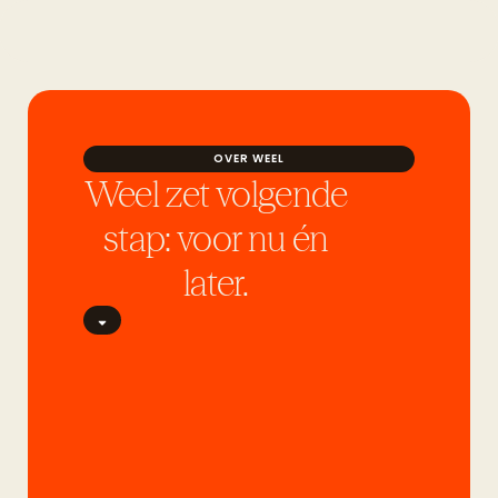
OVER WEEL
Weel zet volgende
stap: voor nu én
later.